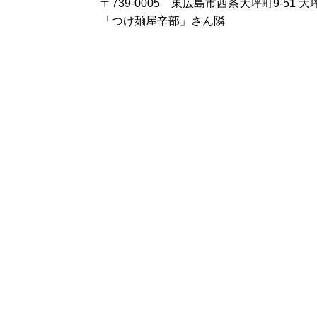
〒739-0005 東広島市西条大坪町9-51 大
「つけ麺屋辛部」さん隣